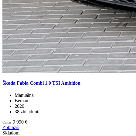
Škoda Fabia Combi 1.0 TSI Ambition
Manuálna
Benzín
2020
38 zhliadnutí
9 990 €
Cena:
Zobrazíš
Skladom