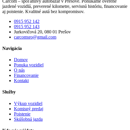
Carcom – spoľahlivý autobazár v Prešove. Ponúkame overené
jazdené vozidlá, preverené kilometre, servisnú históriu, financovanie
aj poistenie. Kvalitné autá bez kompromisov.
0915 952 142
0915 952 143
Jurkovičová 20, 080 01 Prešov
carcomsro@gmail.com
Navigácia
Domov
Ponuka vozidiel
O nás
Financovanie
Kontakt
Služby
Výkup vozidiel
Komisný predaj
Poistenie
Skúšobná jazda