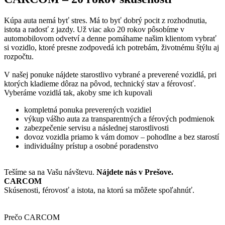
Kúpa auta nemá byť stres. Má to byť dobrý pocit z rozhodnutia,
istota a radosť z jazdy. Už viac ako 20 rokov pôsobíme v
automobilovom odvetví a denne pomáhame našim klientom vybrať
si vozidlo, ktoré presne zodpovedá ich potrebám, životnému štýlu aj
rozpočtu.
V našej ponuke nájdete starostlivo vybrané a preverené vozidlá, pri
ktorých kladieme dôraz na pôvod, technický stav a férovosť.
Vyberáme vozidlá tak, akoby sme ich kupovali
kompletná ponuka preverených vozidiel
výkup vášho auta za transparentných a férových podmienok
zabezpečenie servisu a následnej starostlivosti
dovoz vozidla priamo k vám domov – pohodlne a bez starostí
individuálny prístup a osobné poradenstvo
Tešíme sa na Vašu návštevu.
Nájdete nás v Prešove.
CARCOM
Skúsenosti, férovosť a istota, na ktorú sa môžete spoľahnúť.
Prečo CARCOM