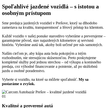
Spoľahlivé jazdené vozidlá – s istotou a
osobným prístupom
Sme predajca jazdených vozidiel v Prešove, ktorý sa dlhodobo
zameriava na kvalitu, transparentnosť a férový prístup ku klientom.
Každé vozidlo v našej ponuke starostlivo vyberáme a preverujeme –
garantujeme pôvod, stav najazdených kilometrov aj servisnú
históriu. Vyberáme autá tak, akoby boli určené pre nás samotných.
Naším cieľom je, aby kúpa auta bola pokojným a istým
rozhodnutím, nie stresujúcou skúsenosťou. Preto poskytujeme
kompletné služby pod jednou strechou – od výkupu a komisného
predaja, cez výhodné financovanie a poistenie, až po skúšobnú
jazdu a osobné poradenstvo.
Vyberte si vozidlo, na ktoré sa môžete spoľahnúť.
My sa
postaráme o zvyšok.
01
Kvalitné a preverené autá