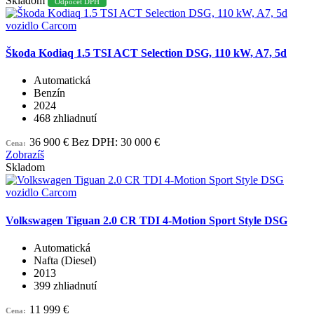
Skladom
Odpočet DPH
Škoda Kodiaq 1.5 TSI ACT Selection DSG, 110 kW, A7, 5d
Automatická
Benzín
2024
468 zhliadnutí
36 900 €
Bez DPH: 30 000 €
Cena:
Zobrazíš
Skladom
Volkswagen Tiguan 2.0 CR TDI 4-Motion Sport Style DSG
Automatická
Nafta (Diesel)
2013
399 zhliadnutí
11 999 €
Cena: