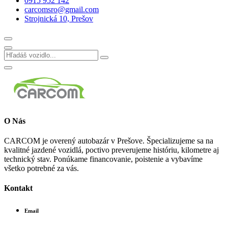
0915 952 142
carcomsro@gmail.com
Strojnická 10, Prešov
O Nás
CARCOM je overený autobazár v Prešove. Špecializujeme sa na
kvalitné jazdené vozidlá, poctivo preverujeme históriu, kilometre aj
technický stav. Ponúkame financovanie, poistenie a vybavíme
všetko potrebné za vás.
Kontakt
Email