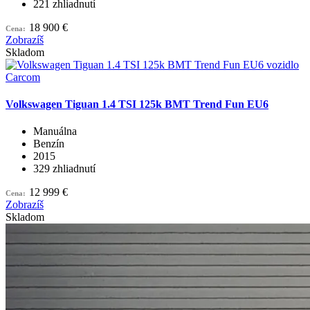
221 zhliadnutí
18 900 €
Cena:
Zobrazíš
Skladom
Volkswagen Tiguan 1.4 TSI 125k BMT Trend Fun EU6
Manuálna
Benzín
2015
329 zhliadnutí
12 999 €
Cena:
Zobrazíš
Skladom