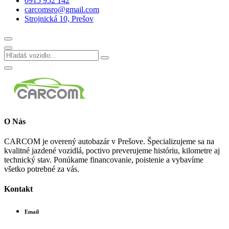
0915 952 142
carcomsro@gmail.com
Strojnická 10, Prešov
O Nás
CARCOM je overený autobazár v Prešove. Špecializujeme sa na
kvalitné jazdené vozidlá, poctivo preverujeme históriu, kilometre aj
technický stav. Ponúkame financovanie, poistenie a vybavíme
všetko potrebné za vás.
Kontakt
Email