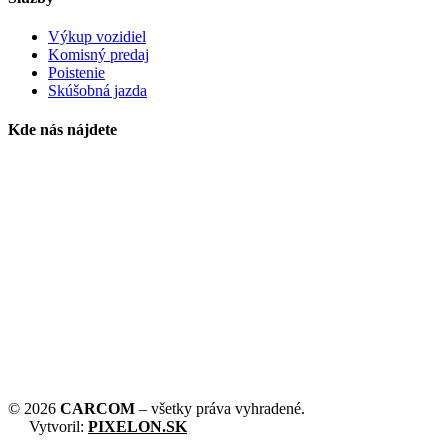
Výkup vozidiel
Komisný predaj
Poistenie
Skúšobná jazda
Kde nás nájdete
©
2026
CARCOM
– všetky práva vyhradené.
Vytvoril:
PIXELON.SK