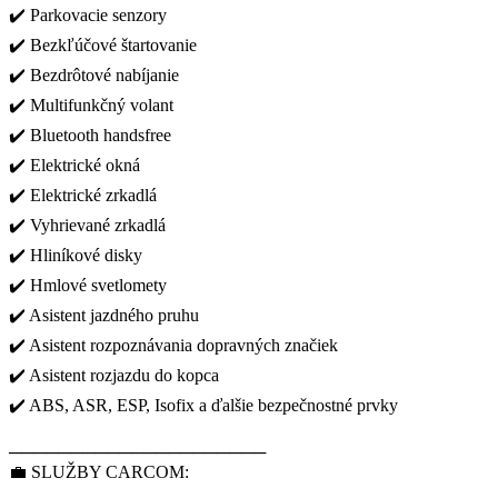
✔️ Parkovacie senzory
✔️ Bezkľúčové štartovanie
✔️ Bezdrôtové nabíjanie
✔️ Multifunkčný volant
✔️ Bluetooth handsfree
✔️ Elektrické okná
✔️ Elektrické zrkadlá
✔️ Vyhrievané zrkadlá
✔️ Hliníkové disky
✔️ Hmlové svetlomety
✔️ Asistent jazdného pruhu
✔️ Asistent rozpoznávania dopravných značiek
✔️ Asistent rozjazdu do kopca
✔️ ABS, ASR, ESP, Isofix a ďalšie bezpečnostné prvky
─────────────────────
💼 SLUŽBY CARCOM: