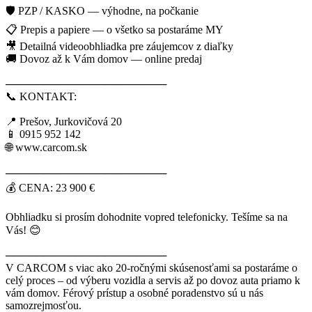
🛡️ PZP / KASKO — výhodne, na počkanie
📋 Prepis a papiere — o všetko sa postaráme MY
🎥 Detailná videoobhliadka pre záujemcov z diaľky
🚚 Dovoz až k Vám domov — online predaj
─────────────────────
📞 KONTAKT:
📍 Prešov, Jurkovičová 20
📱 0915 952 142
🌐 www.carcom.sk
─────────────────────
💰 CENA: 23 900 €
Obhliadku si prosím dohodnite vopred telefonicky. Tešíme sa na
Vás! 😊
─────────────────────
V CARCOM s viac ako 20-ročnými skúsenosťami sa postaráme o
celý proces – od výberu vozidla a servis až po dovoz auta priamo k
vám domov. Férový prístup a osobné poradenstvo sú u nás
samozrejmosťou.