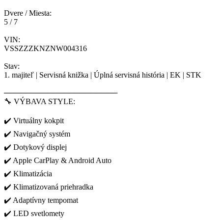
Dvere / Miesta:
5 / 7
VIN:
VSSZZZKNZNW004316
Stav:
1. majiteľ | Servisná knižka | Úplná servisná história | EK | STK
─────────────────────
🔧 VÝBAVA STYLE:
✔️ Virtuálny kokpit
✔️ Navigačný systém
✔️ Dotykový displej
✔️ Apple CarPlay & Android Auto
✔️ Klimatizácia
✔️ Klimatizovaná priehradka
✔️ Adaptívny tempomat
✔️ LED svetlomety