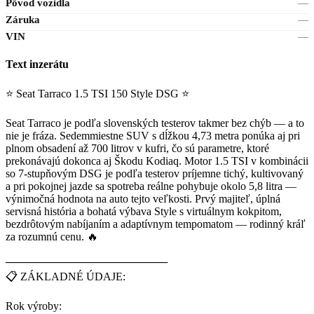
Pôvod vozidla
—
Záruka
—
VIN
—
Text inzerátu
⭐ Seat Tarraco 1.5 TSI 150 Style DSG ⭐
Seat Tarraco je podľa slovenských testerov takmer bez chýb — a to
nie je fráza. Sedemmiestne SUV s dĺžkou 4,73 metra ponúka aj pri
plnom obsadení až 700 litrov v kufri, čo sú parametre, ktoré
prekonávajú dokonca aj Škodu Kodiaq. Motor 1.5 TSI v kombinácii
so 7-stupňovým DSG je podľa testerov príjemne tichý, kultivovaný
a pri pokojnej jazde sa spotreba reálne pohybuje okolo 5,8 litra —
výnimočná hodnota na auto tejto veľkosti. Prvý majiteľ, úplná
servisná história a bohatá výbava Style s virtuálnym kokpitom,
bezdrôtovým nabíjaním a adaptívnym tempomatom — rodinný kráľ
za rozumnú cenu. 🔥
─────────────────────
📋 ZÁKLADNÉ ÚDAJE:
Rok výroby: