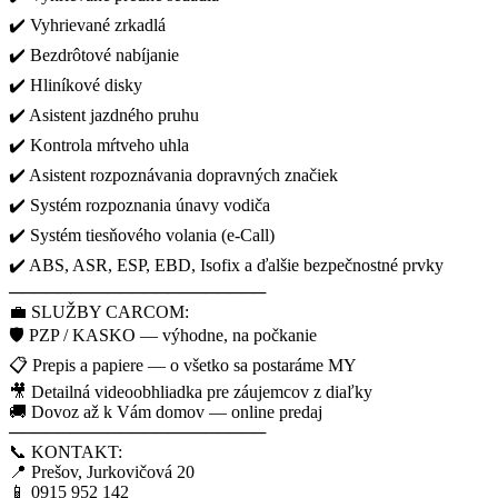
✔️ Vyhrievané zrkadlá
✔️ Bezdrôtové nabíjanie
✔️ Hliníkové disky
✔️ Asistent jazdného pruhu
✔️ Kontrola mŕtveho uhla
✔️ Asistent rozpoznávania dopravných značiek
✔️ Systém rozpoznania únavy vodiča
✔️ Systém tiesňového volania (e-Call)
✔️ ABS, ASR, ESP, EBD, Isofix a ďalšie bezpečnostné prvky
─────────────────────
💼 SLUŽBY CARCOM:
🛡️ PZP / KASKO — výhodne, na počkanie
📋 Prepis a papiere — o všetko sa postaráme MY
🎥 Detailná videoobhliadka pre záujemcov z diaľky
🚚 Dovoz až k Vám domov — online predaj
─────────────────────
📞 KONTAKT:
📍 Prešov, Jurkovičová 20
📱 0915 952 142