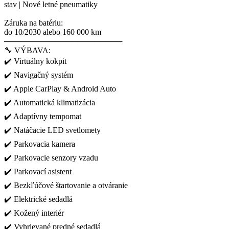
stav | Nové letné pneumatiky
Záruka na batériu:
do 10/2030 alebo 160 000 km
─────────────────────
🔧 VÝBAVA:
✔️ Virtuálny kokpit
✔️ Navigačný systém
✔️ Apple CarPlay & Android Auto
✔️ Automatická klimatizácia
✔️ Adaptívny tempomat
✔️ Natáčacie LED svetlomety
✔️ Parkovacia kamera
✔️ Parkovacie senzory vzadu
✔️ Parkovací asistent
✔️ Bezkľúčové štartovanie a otváranie
✔️ Elektrické sedadlá
✔️ Kožený interiér
✔️ Vyhrievané predné sedadlá