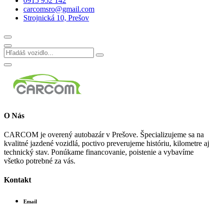
0915 952 142
carcomsro@gmail.com
Strojnická 10, Prešov
O Nás
CARCOM je overený autobazár v Prešove. Špecializujeme sa na
kvalitné jazdené vozidlá, poctivo preverujeme históriu, kilometre aj
technický stav. Ponúkame financovanie, poistenie a vybavíme
všetko potrebné za vás.
Kontakt
Email