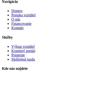
Navigácia
Domov
Ponuka vozidiel
O nás
Financovanie
Kontakt
Služby
Výkup vozidiel
Komisný predaj
Poistenie
Skúšobná jazda
Kde nás nájdete