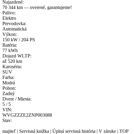
Najazdené:
70 344 km — overené, garantujeme!
Palivo:
Elektro
Prevodovka:
Automatická
Výkon:
150 kW / 204 PS
Batéria:
77 kWh
Dojazd WLTP:
až 520 km
Karoséria:
SUV
Farba:
Modrá
Pohon:
Zadný
Dvere / Miesta:
5 / 5
VIN:
WVGZZZE2ZNP003088
Stav:
majiteľ | Servisná knižka | Úplná servisná história | V záruke | TOP