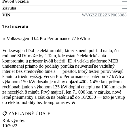
Pôvod vozidla
—
Záruka
—
VIN
WVGZZZE2ZNP003088
Text inzerátu
⭐ Volkswagen ID.4 Pro Performance 77 kWh ⭐
Volkswagen ID.4 je elektromobil, ktorý zmenil pohľad na to, čo
rodinné SUV môže byť. Tam, kde ostatné elektrické autá
kompromitujú priestor kvôli batérii, ID.4 vďaka platforme MEB
umiestnenej priamo do podlahy ponúka neuveriteľne vzdušný
interiér bez stredového tunela — priestor, ktorý testeri prirovnávajú
k autu o triedu vyššej. Verzia Pro Performance s batériou 77 kWh a
výkonom 150 kW dosahuje reálny dojazd 400 až 450 km, pričom
rýchlonabíjanie s výkonom 135 kW doplní energiu na 100 km jazdy
za necelých 8 minút. Prvý majiteľ, len 71 000 km, v záruke, nové
letné pneumatiky a záruka na batériu až do 10/2030 — toto je vstup
do elektromobility bez kompromisov. 🔥
─────────────────────
📋 ZÁKLADNÉ ÚDAJE:
Rok výroby:
10/2022